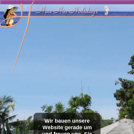
// -*- coding: utf-8 -*- echo '
';
Wir bauen unsere
Website gerade um
und freuen uns, Sie