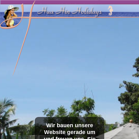
// -*- coding: utf-8 -*- echo '
';
Wir bauen unsere
Website gerade um
und freuen uns, Sie